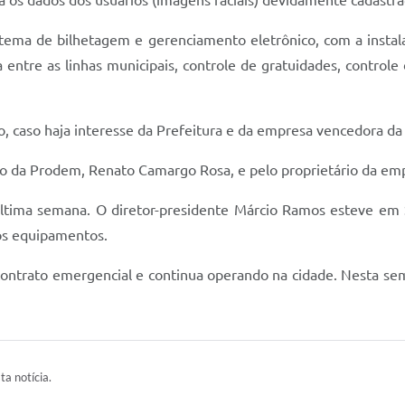
á os dados dos usuários (imagens faciais) devidamente cadastra
stema de bilhetagem e gerenciamento eletrônico, com a instala
 entre as linhas municipais, controle de gratuidades, controle
, caso haja interesse da Prefeitura e da empresa vencedora da l
 da Prodem, Renato Camargo Rosa, e pelo proprietário da empr
a última semana. O diretor-presidente Márcio Ramos esteve em
dos equipamentos.
ntrato emergencial e continua operando na cidade. Nesta seman
ta notícia.