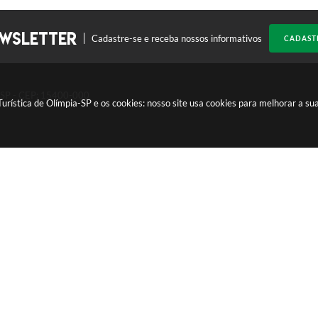
WSLETTER
Cadastre-se e receba nossos informativos
CADAST
a SP - CEP: 15400-000
stica de Olímpia-SP e os cookies: nosso site usa cookies para melhorar a su
o do Sistema:
3.5.3 - 19/06/2026
Portal atualizado em:
13/07/