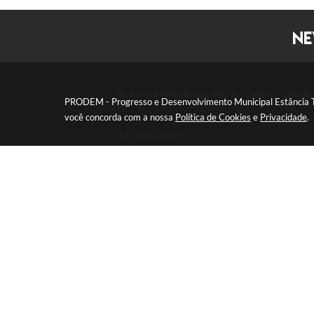
NE
Av. Aurora Forti Neves, 450-A - Centro - Olímpi
PRODEM - Progresso e Desenvolvimento Municipal Estância Turí
você concorda com a nossa
Política de Cookies
e
Privacidade
.
(17) 3281-6025
prodem@olimpia.sp.gov.br
Segunda à Sexta-feira: das 08h00 às 17h00
Versã