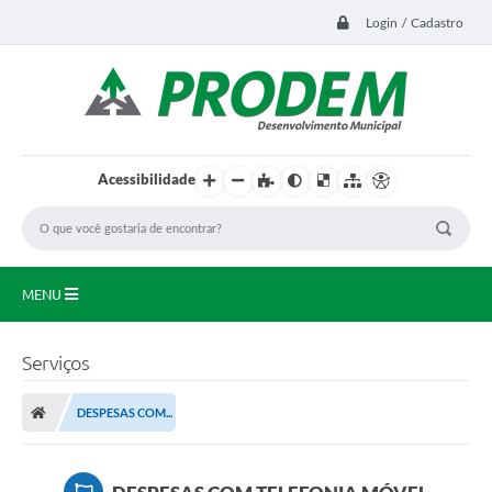
Login / Cadastro
Acessibilidade
MENU
Principal
Serviços
Transparência
DESPESAS COM...
Editais
LEGISLAÇÃO