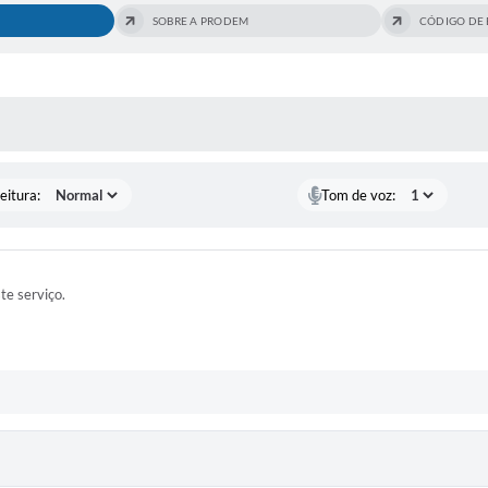
SOBRE A PRODEM
CÓDIGO DE 
 MÍDIAS
eitura:
Tom de voz:
ste serviço.