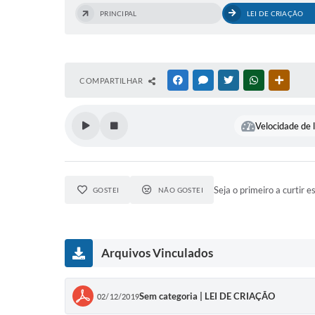
PRINCIPAL
LEI DE CRIAÇÃO
COMPARTILHAR
FACEBOOK
MESSENGER
TWITTER
WHATSAPP
OUTRAS
Velocidade de l
Seja o primeiro a curtir e
GOSTEI
NÃO GOSTEI
Arquivos Vinculados
Sem categoria | LEI DE CRIAÇÃO
02/12/2019