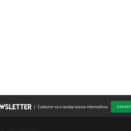
WSLETTER
Cadastre-se e receba nossos informativos
CADAST
a SP - CEP: 15400-000