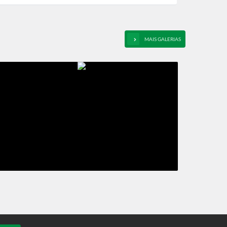
ocados para regularização e renovação de licença
MAIS GALERIAS
ânsito segue em Olímpia até sábado (25)
versos bairros de Olímpia recebem melhorias de
eça a ser implantada em Olímpia