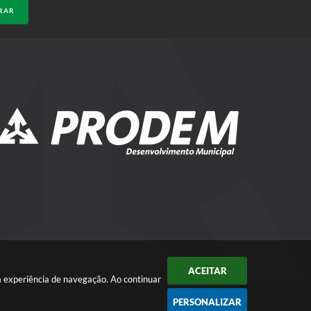
RAR
tiza os motoristas e pedestres sobre respeito e
rânsito
e R$ 50 mil em melhorias na sinalização de solo e
ntos da cidade
2026 09:32
ACEITAR
a experiência de navegação. Ao continuar
PERSONALIZAR